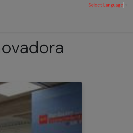
Select Language
▼
tos
Socios
Kit de Marca
Contacto
nnovadora