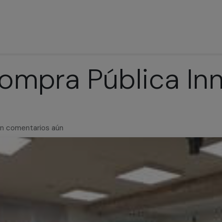
icio
Nosotros
Boletín del Socio
Noticias
Proyectos
Even
Compra Pública I
Sin comentarios aún