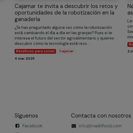
Cajamar te invita a descubrir los retos y
Ne
oportunidades de la robotización en la
as
ganadería
La 
cin
¿Te has preguntado alguna vez cómo la robotización
Se
está cambiando el día a día en las granjas? Pues si te
inn
interesa el futuro del sector agroalimentario y quieres
descubrir cómo la tecnología está revo...
Be
Beneficios para socios
Cajamar
3 
4 mar 2025
Síguenos
Contacta con nosotros
Facebook
info@m
​adrifood.com