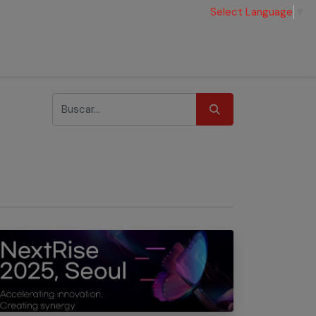
Select Language
▼
tos
Socios
Kit de Marca
Contacto