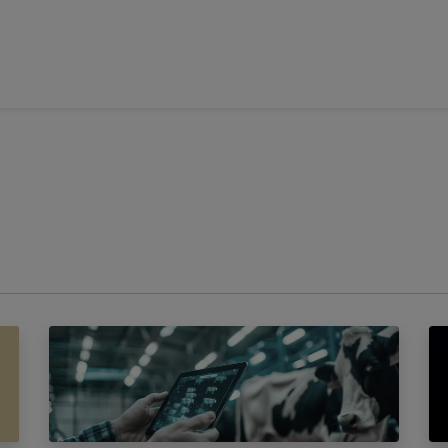
icio
Nosotros
Boletín del Socio
Noticias
Proyectos
Even